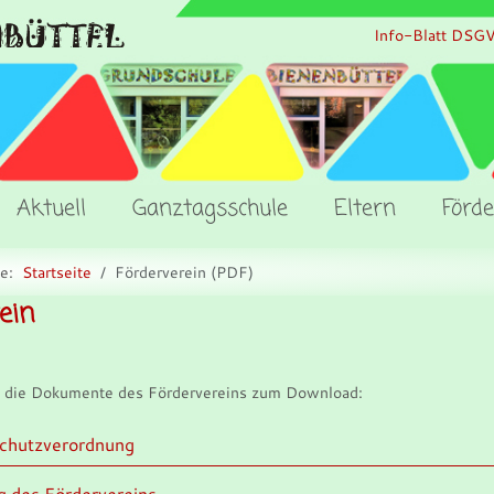
Info-Blatt DSG
Aktuell
Ganztagsschule
Eltern
Förde
te:
Startseite
Förderverein (PDF)
Schulann
ein
für das Sc
2027
Bienenbü
19.02.202
e die Dokumente des Fördervereins zum Download:
Eltern, 
Erziehungsbe
chutzverordnung
angehängt f
bitte.
g des Fördervereins