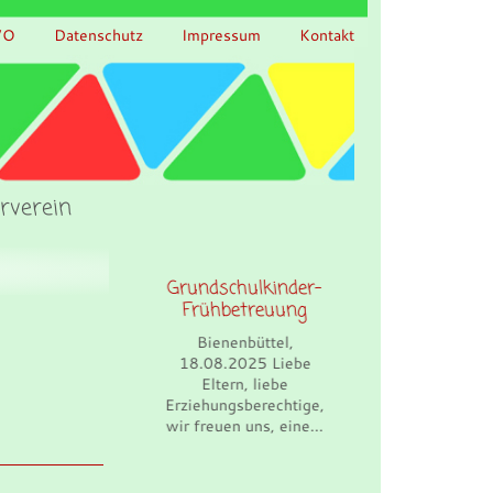
VO
Datenschutz
Impressum
Kontakt
rverein
meldung
Grundschulkinder-
Busa
huljahr
Frühbetreuung
Biene
/28
12.02.
Bienenbüttel,
Elte
18.08.2025 Liebe
ttel,
Erziehung
Eltern, liebe
6 Liebe
leider
Erziehungsberechtige,
lieb
immer 
wir freuen uns, eine...
rechtigte,
inden Sie
..