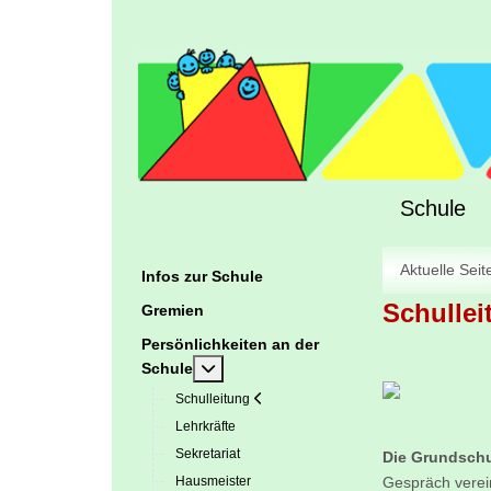
Schule
Aktuelle Sei
Infos zur Schule
Schullei
Gremien
Persönlichkeiten an der
Weitere Informationen: Persönlichkeite
Schule
Schulleitung
Lehrkräfte
Sekretariat
Die Grundschu
Hausmeister
Gespräch verein