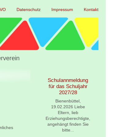
GVO
Datenschutz
Impressum
Kontakt
rverein
Schulannmeldung
Grundsc
für das Schuljahr
Frühb
2027/28
Biene
18.08.
Bienenbüttel,
Elte
19.02.2026 Liebe
Erziehung
Eltern, lieb
wir freue
Erziehungsberechtigte,
angehängt finden Sie
nliches
bitte...